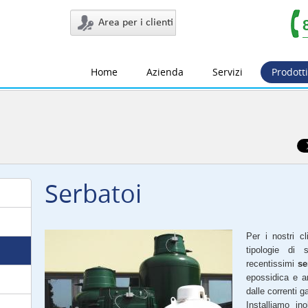
Area per i clienti
Home
Azienda
Servizi
Prodotti
Serbatoi
Per i nostri cl
tipologie di 
recentissimi
se
epossidica e an
dalle correnti g
Installiamo in