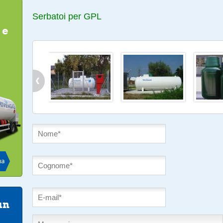
Serbatoi per GPL
 e
ua
un