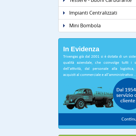
Tessere - Buoni Carburante
Impianti Centralizzati
Mini Bombola
In Evidenza
Trivengas già dal 2001 si è dotata di un sist
qualità aziendale, che coinvolge tutti i s
dell'attività, dal personale alla logistica,
acquisti al commerciale e all'amministrativo ..
Contin