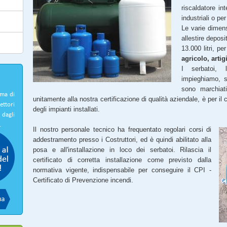
riscaldatore int
industriali o pe
Le varie dimens
allestire deposi
13.000 litri, pe
agricolo, artig
I serbatoi, 
impieghiamo, so
sono marchiati
ema di
unitamente alla nostra certificazione di qualità aziendale, è per il 
ettori
degli impianti installati.
 dagli
.
Il nostro personale tecnico ha frequentato regolari corsi di
addestramento presso i Costruttori, ed è quindi abilitato alla
posa e all'installazione in loco dei serbatoi. Rilascia il
certificato di corretta installazione come previsto dalla
normativa vigente, indispensabile per conseguire il CPI -
Certificato di Prevenzione incendi.
ua