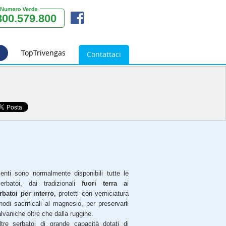
800.579.800
TopTrivengas
Contattaci
ienti sono normalmente disponibili tutte le
serbatoi, dai tradizionali
fuori terra a
i
rbatoi per interro,
protetti con verniciatura
odi sacrificali al magnesio, per preservarli
alvaniche oltre che dalla ruggine.
oltre serbatoi di grande capacità dotati di