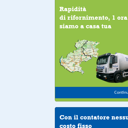
Rapidità
di rifornimento, 1 ora
siamo a casa tua
Contin
Con il contatore ness
costo fisso